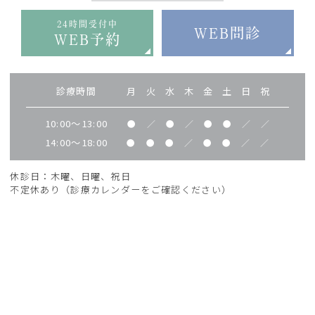
24時間受付中
WEB問診
WEB予約
診療時間
月
火
水
木
金
土
日
祝
10:00～13:00
●
／
●
／
●
●
／
／
14:00～18:00
●
●
●
／
●
●
／
／
休診日：木曜、日曜、祝日
不定休あり（診療カレンダーをご確認ください）