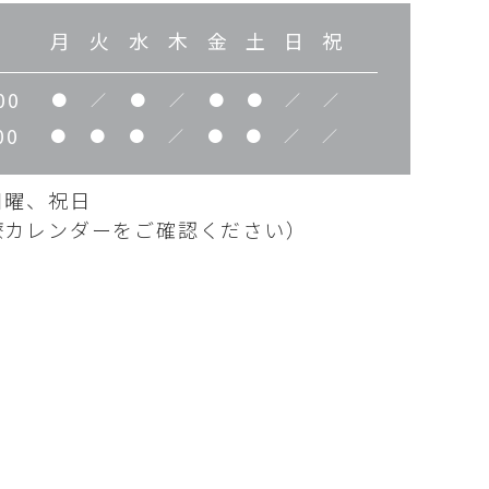
間
月
火
水
木
金
土
日
祝
00
●
／
●
／
●
●
／
／
00
●
●
●
／
●
●
／
／
日曜、祝日
療カレンダーをご確認ください）