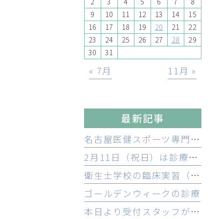
2
3
4
5
6
7
8
9
10
11
12
13
14
15
16
17
18
19
20
21
22
23
24
25
26
27
28
29
30
31
« 7月
11月 »
最新記事
名古屋医健スポーツ専門学校歯科衛生士科臨床実習
2月11日（祝日）は診療いたします。
衛生士学校の臨床実習（矯正歯科）を再開いたします
ゴールデンウィークの診療
本日より受付スタッフが産前産後休を取らせていただきます